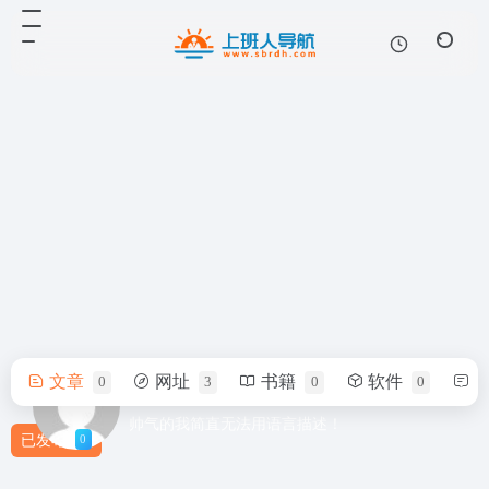
文章
网址
书籍
软件
0
3
0
0
ptswitch
帅气的我简直无法用语言描述！
0
已发布