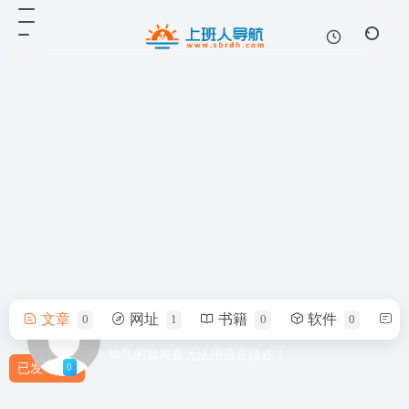
文章
网址
书籍
软件
0
1
0
0
415842032
帅气的我简直无法用语言描述！
0
已发布